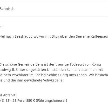
Behnisch
PT
pfel nach Seeshaupt, wo wir mit Blick über den See eine Kaffeepau
Die schöne Gemeinde Berg ist der traurige Todesort von König
Ludwig II. Unter ungeklärten Umständen kam er zusammen mit
seinem Psychiater im See bei Schloss Berg ums Leben. Wir besuch
z und die ihm gewidmete Votivkapelle.
d Abfahrt)
800 €, 13 - 25 Pers. 850 € (Führungshonorar)