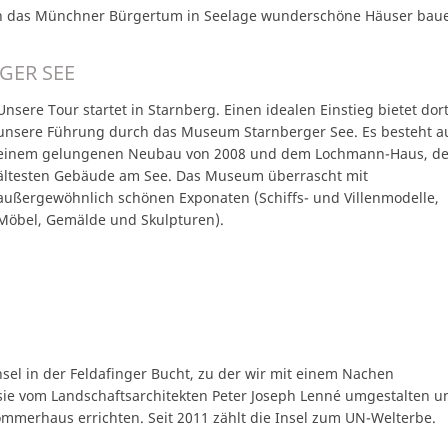
sich das Münchner Bürgertum in Seelage wunderschöne Häuser bau
GER SEE
Unsere Tour startet in Starnberg. Einen idealen Einstieg bietet dor
unsere Führung durch das Museum Starnberger See. Es besteht a
einem gelungenen Neubau von 2008 und dem Lochmann-Haus, d
ältesten Gebäude am See. Das Museum überrascht mit
außergewöhnlich schönen Exponaten (Schiffs- und Villenmodelle,
Möbel, Gemälde und Skulpturen).
nsel in der Feldafinger Bucht, zu der wir mit einem Nachen
ß sie vom Landschaftsarchitekten Peter Joseph Lenné umgestalten u
mmerhaus errichten. Seit 2011 zählt die Insel zum UN-Welterbe.